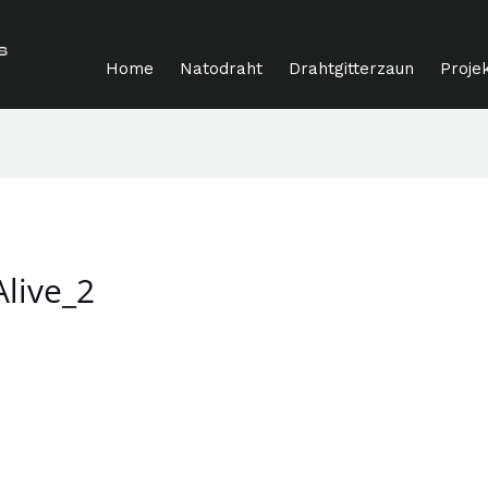
Home
Natodraht
Drahtgitterzaun
Proje
live_2