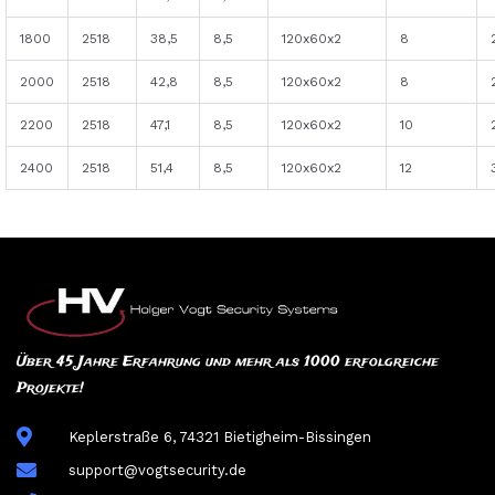
1800
2518
38,5
8,5
120x60x2
8
2000
2518
42,8
8,5
120x60x2
8
2200
2518
47,1
8,5
120x60x2
10
2400
2518
51,4
8,5
120x60x2
12
Über 45 Jahre Erfahrung und mehr als 1000 erfolgreiche
Projekte!
Keplerstraße 6, 74321 Bietigheim-Bissingen
support@vogtsecurity.de