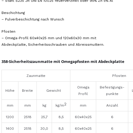
– Stahl S235 JR UNI EN 10025 feuerverzinkt oder 95% Zn 5% Al
Beschichtung
– Pulverbeschichtung nach Wunsch
Pfosten
– Omega-Profil 60x40x25 mm und 120x60x30 mm mit
Abdeckplatte, Sicherheitsschrauben und Abreissmuttern.
358-Sicherheitszaunmatte mit Omegapfosten mit Abdeckplatte
Zaunmatte
Pfosten
Omega
Befestigungs-
Höhe
Breite
Gewicht
Profil
punkte
2
mm
mm
kg
kg/m
mm
Anzahl
1200
2518
25,7
8,5
60x40x25
6
1400
2518
30,0
8,5
60x40x25
6