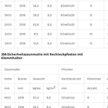
1600
2518
34,2
8,5
60x40x25
8
1800
2518
38,5
8,5
60x40x25
8
2000
2518
42,8
8,5
60x40x25
8
2200
2518
47,1
8,5
120x60x30
10
2400
2518
51,4
8,5
120x60x30
12
358-Sicherheitszaunmatte mit
Rechteckpfosten mit
Klemmhalter
Zaunmatte
Pfosten
Höhe
Breite
Gewicht
Rechteckrohr
Klemmen
2
mm
mm
kg/ea
kg/m
mm
Anzahl
1400
2518
30,0
8,5
120x60x2
6
1600
2518
34,2
8,5
120x60x2
8