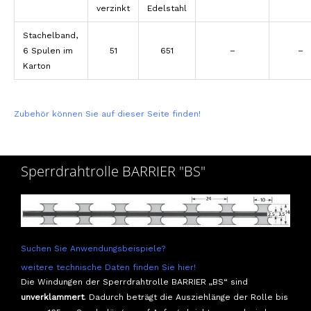
verzinkt
Edelstahl
Stachelband,
6 Spulen im
51
651
–
–
Karton
Zubehör können Sie auf dieser Seite finden!
Sperrdrahtrolle BARRIER "BS"
Suchen Sie Anwendungsbeispiele?
weitere technische Daten finden Sie hier!
Die Windungen der Sperrdrahtrolle BARRIER „BS“ sind
unverklammert
. Dadurch beträgt die Ausziehlänge der Rolle bis