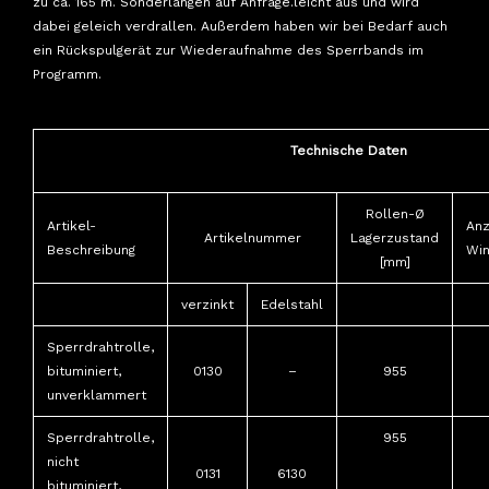
zu ca. 165 m. Sonderlängen auf Anfrage.leicht aus und wird
dabei geleich verdrallen. Außerdem haben wir bei Bedarf auch
ein Rückspulgerät zur Wiederaufnahme des Sperrbands im
Programm.
Technische Daten
Rollen-Ø
Artikel-
Anz
Artikelnummer
Lagerzustand
Beschreibung
Wi
[mm]
verzinkt
Edelstahl
Sperrdrahtrolle,
bituminiert,
0130
–
955
unverklammert
Sperrdrahtrolle,
955
nicht
0131
6130
bituminiert,