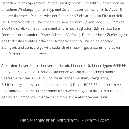
Danach wird das Sperrband um den Draht gepresst und schließlich werden die
einzelnen Windungen je nach Typ und Durchmesser der Rollen 3, 5, 7 oder 9
mal verklammert. Dadurch wird der Concertina(Ziehharmonika)-Effekt erzielt.
Der Natodraht oder S-Draht besteht also aus einem 0,5 mm oder 0.63 mm (bei
BARRIER ZL) dickem Sperrband und einem hochzugfestem 2.5 mm starkem
Federstahldraht (andere Drahtstärken auf Anfrage). Durch die hohe Zugfestigkeit
des Federstahldrahtes, erhält der Natodraht oder S-Draht eine enorme
Steifigkeit und demzufolge wird dadurch ein mutwilliges Zusammendrücken
und Durchtrennen erschwert.
Außerdem lassen sich mit unserem Natodraht oder S-Draht der Typen BARRIER
B, BS, S, SZ, Z, ZL und FD sowohl stationäre wie auch sehr schnell mobile
Sperren errichten. An Zaun- und Mauerkronen, Gräben, Freigelände,
Schiffsrelings etc. ist unser Natodraht oder S-Draht „BARRIER“ eine effektive
und sinnvolle Sperre. Mit herkömmlichen Werkzeugen ist das Durchtrennen
der Rollen unmöglich. Entsprechend groß ist die Abschreckwirkung.
Die verschiedenen Natodraht-/ S-Draht-Typen