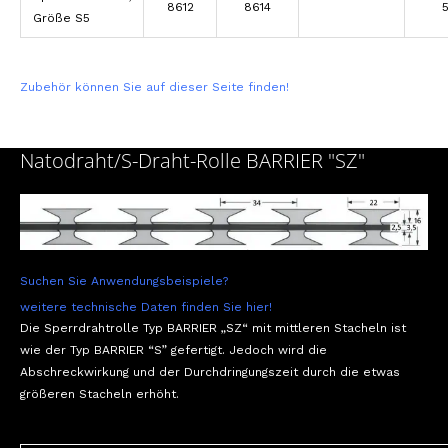
8612
8614
Größe S5
Zubehör können Sie auf dieser Seite finden!
Natodraht/S-Draht-Rolle BARRIER "SZ"
Suchen Sie Anwendungsbeispiele?
weitere technische Daten finden Sie hier!
Die Sperrdrahtrolle Typ BARRIER „SZ“ mit mittleren Stacheln ist
wie der Typ BARRIER “S” gefertigt. Jedoch wird die
Abschreckwirkung und der Durchdringungszeit durch die etwas
größeren Stacheln erhöht.