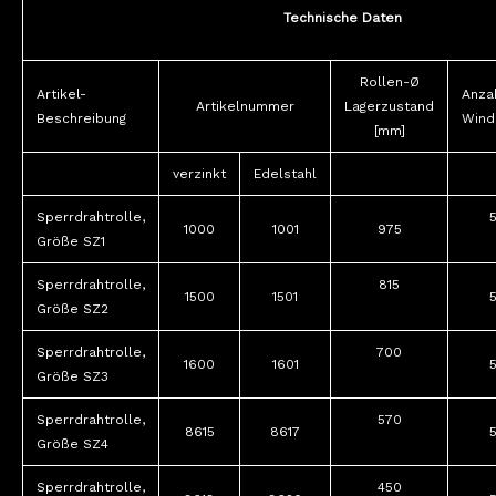
Technische Daten
Rollen-Ø
Artikel-
Anza
Artikelnummer
Lagerzustand
Beschreibung
Wind
[mm]
verzinkt
Edelstahl
Sperrdrahtrolle,
1000
1001
975
Größe SZ1
Sperrdrahtrolle,
815
1500
1501
Größe SZ2
Sperrdrahtrolle,
700
1600
1601
Größe SZ3
Sperrdrahtrolle,
570
8615
8617
Größe SZ4
Sperrdrahtrolle,
450