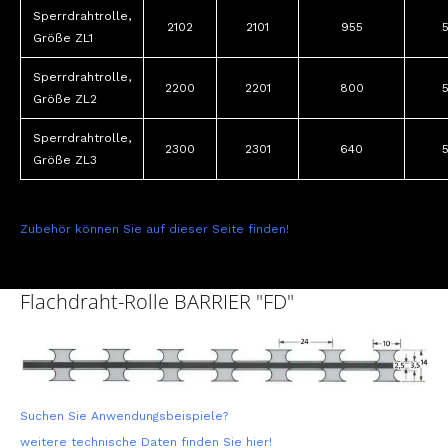
Sperrdrahtrolle,
2102
2101
955
Größe ZL1
Sperrdrahtrolle,
2200
2201
800
Größe ZL2
Sperrdrahtrolle,
2300
2301
640
Größe ZL3
Zubehör können Sie auf dieser Seite finden!
Flachdraht-Rolle BARRIER "FD"
Suchen Sie Anwendungsbeispiele?
weitere technische Daten finden Sie hier!