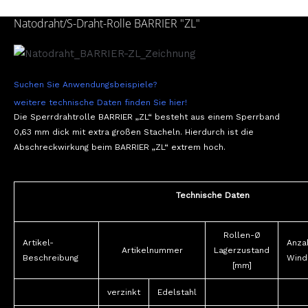
Natodraht/S-Draht-Rolle BARRIER "ZL"
Suchen Sie Anwendungsbeispiele?
weitere technische Daten finden Sie hier!
Die Sperrdrahtrolle BARRIER „ZL“ besteht aus einem Sperrband
0,63 mm dick mit extra großen Stacheln. Hierdurch ist die
Abschreckwirkung beim BARRIER „ZL“ extrem hoch.
Technische Daten
Rollen-Ø
Artikel-
Anza
Artikelnummer
Lagerzustand
Beschreibung
Wind
[mm]
verzinkt
Edelstahl