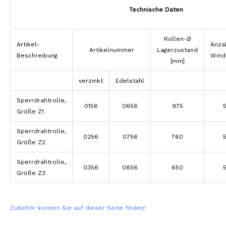
Technische Daten
Rollen-Ø
Artikel-
Anza
Artikelnummer
Lagerzustand
Beschreibung
Wind
[mm]
verzinkt
Edelstahl
Sperrdrahtrolle,
0156
0656
975
Größe Z1
Sperrdrahtrolle,
0256
0756
760
Größe Z2
Sperrdrahtrolle,
0356
0856
650
Größe Z3
Zubehör können Sie auf dieser Seite finden!