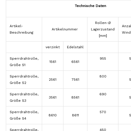
Technische Daten
Rollen-Ø
Artikel-
Anza
Artikelnummer
Lagerzustand
Beschreibung
Wind
[mm]
verzinkt
Edelstahl
Sperrdrahtrolle,
955
1561
6561
Größe S1
Sperrdrahtrolle,
800
2561
7561
Größe S2
Sperrdrahtrolle,
690
3561
8561
Größe S3
Sperrdrahtrolle,
570
8610
8611
Größe S4
Sperrdrahtrolle,
450