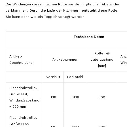
Die Windungen dieser flachen Rolle werden in gleichen Abständen
verklammert. Durch die Lage der Klammern entsteht diese Rolle.
Sie kann dann wie ein Teppich verlegt werden.
Technische Daten
Rollen-Ø
Artikel-
Anz
Artikelnummer
Lagerzustand
Beschreibung
Win
[mm]
verzinkt
Edelstahl
Flachdrahtrolle,
Größe FD1,
136
6136
500
Windungsabstand
= 220 mm
Flachdrahtrolle,
Größe FD2,
134
6134
700