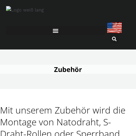
Zum
Inhalt
springen
Zubehör
Mit unserem Zubehör wird die
Montage von Natodraht, S-
Draht-Rollen oder Sperrband