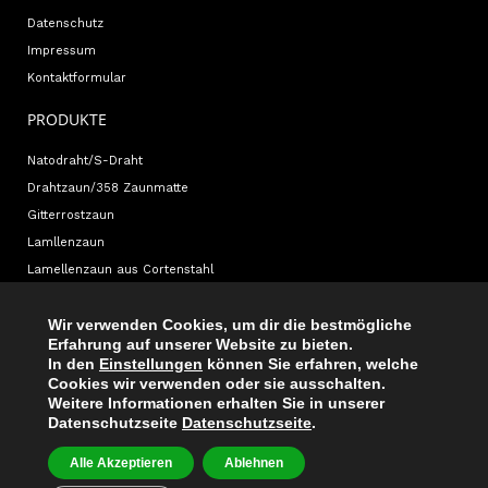
Datenschutz
Impressum
Kontaktformular
PRODUKTE
Natodraht/S-Draht
Drahtzaun/358 Zaunmatte
Gitterrostzaun
Lamllenzaun
Lamellenzaun aus Cortenstahl
INFORMATIONEN
Wir verwenden Cookies, um dir die bestmögliche
Erfahrung auf unserer Website zu bieten.
weitere Informationen
In den
Einstellungen
können Sie erfahren, welche
Prospekte
Cookies wir verwenden oder sie ausschalten.
Weitere Informationen erhalten Sie in unserer
Allgemeine Geschäftsbedingungen
Datenschutzseite
Datenschutzseite
.
Projekte
Alle Akzeptieren
Ablehnen