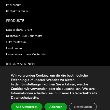
Impressum
Kontaktformular
PRODUKTE
Natodraht/S-Draht
Drahtzaun/358 Zaunmatte
Gitterrostzaun
Lamllenzaun
Lamellenzaun aus Cortenstahl
INFORMATIONEN
weitere Informationen
Wir verwenden Cookies, um dir die bestmögliche
Erfahrung auf unserer Website zu bieten.
Prospekte
In den
Einstellungen
können Sie erfahren, welche
Allgemeine Geschäftsbedingungen
Cookies wir verwenden oder sie ausschalten. Weitere
Projekte
Informationen erhalten Sie in unserer Datenschutzseite
Datenschutzseite
.
Alle Akzeptieren
Ablehnen
Einstellungen