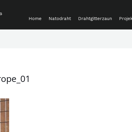
Home
Natodraht
Drahtgitterzaun
Proje
rope_01