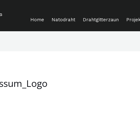
Home
Natodraht
Drahtgitterzaun
Proje
essum_Logo