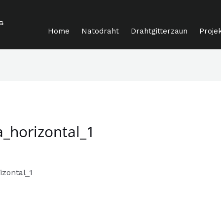
Home
Natodraht
Drahtgitterzaun
Proje
_horizontal_1