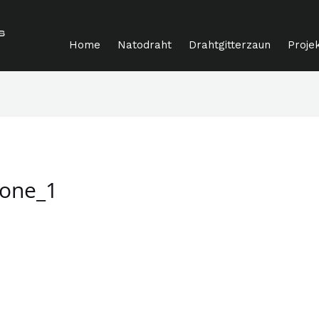
Home
Natodraht
Drahtgitterzaun
Proje
ione_1